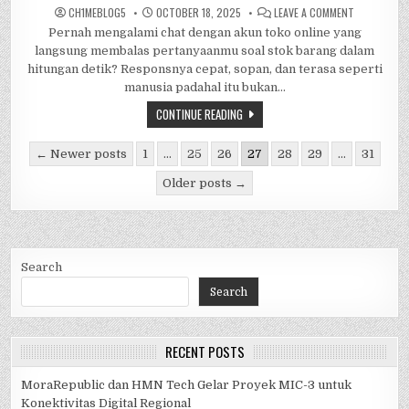
ON
CH1MEBL0G5
OCTOBER 18, 2025
LEAVE A COMMENT
APA
Pernah mengalami chat dengan akun toko online yang
ITU
RULE-
langsung membalas pertanyaanmu soal stok barang dalam
BASED
CHATBOT
hitungan detik? Responsnya cepat, sopan, dan terasa seperti
DAN
manusia padahal itu bukan…
PENTINGNYA
DALAM
BISNIS
CONTINUE READING
?
Posts
← Newer posts
1
…
25
26
27
28
29
…
31
pagination
Older posts →
Search
Search
RECENT POSTS
MoraRepublic dan HMN Tech Gelar Proyek MIC-3 untuk
Konektivitas Digital Regional