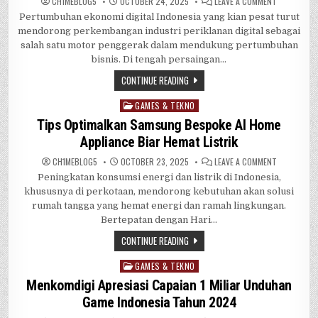
ON
CH1MEBL0G5
OCTOBER 24, 2025
LEAVE A COMMENT
ADXELERATE
Pertumbuhan ekonomi digital Indonesia yang kian pesat turut
TEROBOSA
PROGRAMM
mendorong perkembangan industri periklanan digital sebagai
ADS
TELKOM
salah satu motor penggerak dalam mendukung pertumbuhan
BIAR
bisnis. Di tengah persaingan…
BISNIS
MAKIN
CUAN
CONTINUE READING
GAMES & TEKNO
Posted
in
Tips Optimalkan Samsung Bespoke AI Home
Appliance Biar Hemat Listrik
ON
CH1MEBL0G5
OCTOBER 23, 2025
LEAVE A COMMENT
TIPS
Peningkatan konsumsi energi dan listrik di Indonesia,
OPTIMALKA
SAMSUNG
khususnya di perkotaan, mendorong kebutuhan akan solusi
BESPOKE
AI
rumah tangga yang hemat energi dan ramah lingkungan.
HOME
Bertepatan dengan Hari…
APPLIANCE
BIAR
HEMAT
CONTINUE READING
LISTRIK
GAMES & TEKNO
Posted
in
Menkomdigi Apresiasi Capaian 1 Miliar Unduhan
Game Indonesia Tahun 2024