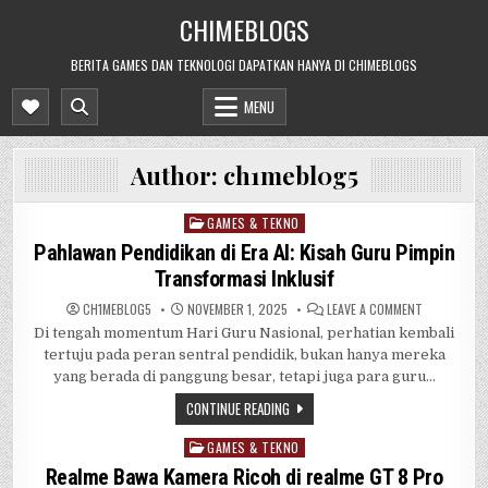
Skip
CHIMEBLOGS
to
content
BERITA GAMES DAN TEKNOLOGI DAPATKAN HANYA DI CHIMEBLOGS
MENU
Author:
ch1mebl0g5
GAMES & TEKNO
Posted
in
Pahlawan Pendidikan di Era AI: Kisah Guru Pimpin
Transformasi Inklusif
ON
CH1MEBL0G5
NOVEMBER 1, 2025
LEAVE A COMMENT
PAHLAWAN
Di tengah momentum Hari Guru Nasional, perhatian kembali
PENDIDIKAN
DI
tertuju pada peran sentral pendidik, bukan hanya mereka
ERA
AI:
yang berada di panggung besar, tetapi juga para guru…
KISAH
GURU
CONTINUE READING
PIMPIN
TRANSFORM
INKLUSIF
GAMES & TEKNO
Posted
in
Realme Bawa Kamera Ricoh di realme GT 8 Pro