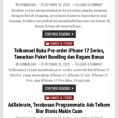
ON
CH1MEBL0G5
OCTOBER 26, 2025
LEAVE A COMMENT
REALME
Realme resmi mengumumkan kerja sama jangka panjang
BAWA
KAMERA
dengan Ricoh Imaging, produsen kamera legendaris asal
RICOH
DI
Jepang. Kolaborasi global ini menghadirkan inovasi besar di
REALME
dunia fotografi smartphone…
GT
8
PRO
CONTINUE READING
GAMES & TEKNO
Posted
in
Telkomsel Buka Pre-order iPhone 17 Series,
Tawarkan Paket Bundling dan Ragam Bonus
ON
CH1MEBL0G5
OCTOBER 25, 2025
LEAVE A COMMENT
TELKOMSEL
Telkomsel resmi membuka pre-order seluruh lini iPhone 17
BUKA
PRE-
Series, yang mencakup iPhone 17, iPhone 17 Air, iPhone 17
ORDER
IPHONE
Pro, dan iPhone 17 Pro Max. Program…
17
SERIES,
CONTINUE READING
TAWARKAN
PAKET
BUNDLING
GAMES & TEKNO
Posted
DAN
RAGAM
in
AdXelerate, Terobosan Programmatic Ads Telkom
BONUS
Biar Bisnis Makin Cuan