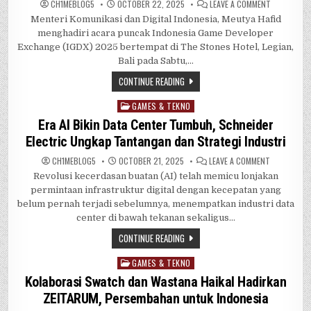
ON
CH1MEBL0G5
OCTOBER 22, 2025
LEAVE A COMMENT
MENKOMDIG
Menteri Komunikasi dan Digital Indonesia, Meutya Hafid
APRESIASI
CAPAIAN
menghadiri acara puncak Indonesia Game Developer
1
MILIAR
Exchange (IGDX) 2025 bertempat di The Stones Hotel, Legian,
UNDUHAN
Bali pada Sabtu,…
GAME
INDONESIA
TAHUN
CONTINUE READING
2024
GAMES & TEKNO
Posted
in
Era AI Bikin Data Center Tumbuh, Schneider
Electric Ungkap Tantangan dan Strategi Industri
ON
CH1MEBL0G5
OCTOBER 21, 2025
LEAVE A COMMENT
ERA
Revolusi kecerdasan buatan (AI) telah memicu lonjakan
AI
BIKIN
permintaan infrastruktur digital dengan kecepatan yang
DATA
CENTER
belum pernah terjadi sebelumnya, menempatkan industri data
TUMBUH,
center di bawah tekanan sekaligus…
SCHNEIDER
ELECTRIC
UNGKAP
CONTINUE READING
TANTANGAN
DAN
STRATEGI
GAMES & TEKNO
Posted
INDUSTRI
in
Kolaborasi Swatch dan Wastana Haikal Hadirkan
ZEITARUM, Persembahan untuk Indonesia