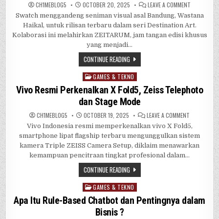
ON
CH1MEBL0G5
OCTOBER 20, 2025
LEAVE A COMMENT
KOLABORAS
Swatch menggandeng seniman visual asal Bandung, Wastana
SWATCH
DAN
Haikal, untuk rilisan terbaru dalam seri Destination Art.
WASTANA
HAIKAL
Kolaborasi ini melahirkan ZEITARUM, jam tangan edisi khusus
HADIRKAN
yang menjadi…
ZEITARUM,
PERSEMBAH
UNTUK
CONTINUE READING
INDONESIA
GAMES & TEKNO
Posted
in
Vivo Resmi Perkenalkan X Fold5, Zeiss Telephoto
dan Stage Mode
ON
CH1MEBL0G5
OCTOBER 19, 2025
LEAVE A COMMENT
VIVO
Vivo Indonesia resmi memperkenalkan vivo X Fold5,
RESMI
PERKENALKA
smartphone lipat flagship terbaru mengunggulkan sistem
X
FOLD5,
kamera Triple ZEISS Camera Setup, diklaim menawarkan
ZEISS
kemampuan pencitraan tingkat profesional dalam…
TELEPHOTO
DAN
STAGE
CONTINUE READING
MODE
GAMES & TEKNO
Posted
in
Apa Itu Rule-Based Chatbot dan Pentingnya dalam
Bisnis ?