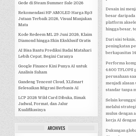
Gede di Steam Summer Sale 2026
Desain ini men
Rekomendasi HP AMOLED Harga Rp3
besar daripada
Jutaan Terbaik 2026, Visual Manjakan
platform aksele
Mata
hingga besar, t
Kode Redeem ML 29 Juni 2026, Klaim
Dari sisi tekn
Diamond hingga Skin Eksklusif Gratis
peningkatan pe
AI Bisa Bantu Prediksi Badai Matahari
berkapasitas 1
Lebih Cepat, Begini Caranya
Performa kompu
Google Finance Kini Punya AI untuk
4.600 TFLOPS p
Analisis Saham
perusahaan saa
Gandeng Tencent Cloud, XLSmart
menjadi alasan
Selesaikan Migrasi Berbasis AI
standar tanpa 
LCP 2026 Wild Card Dibuka, Simak
Selain keunggu
Jadwal, Format, dan Jalur
melalui strateg
Kualifikasinya
mulus dengan a
kerja AI denga
ARCHIVES
Dukungan global