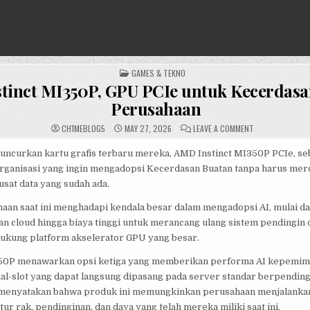
POSTED
GAMES & TEKNO
IN
tinct MI350P, GPU PCIe untuk Kecerdasa
Perusahaan
ON
CH1MEBL0G5
MAY 27, 2026
LEAVE A COMMENT
AMD
INSTINCT
MI350P,
ncurkan kartu grafis terbaru mereka, AMD Instinct MI350P PCIe, seb
GPU
 organisasi yang ingin mengadopsi Kecerdasan Buatan tanpa harus mer
PCIE
UNTUK
usat data yang sudah ada.
KECERDASAN
BUATAN
PERUSAHAAN
aan saat ini menghadapi kendala besar dalam mengadopsi AI, mulai d
nan cloud hingga biaya tinggi untuk merancang ulang sistem pendingin 
ukung platform akselerator GPU yang besar.
50P menawarkan opsi ketiga yang memberikan performa AI kepemim
al-slot yang dapat langsung dipasang pada server standar berpending
menyatakan bahwa produk ini memungkinkan perusahaan menjalankan
tur rak, pendinginan, dan daya yang telah mereka miliki saat ini.