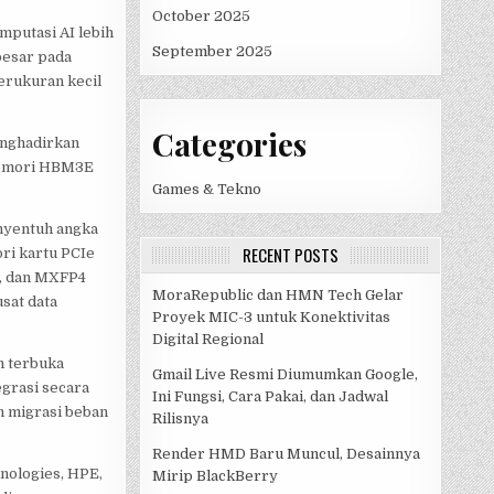
October 2025
mputasi AI lebih
September 2025
besar pada
erukuran kecil
Categories
enghadirkan
 memori HBM3E
Games & Tekno
nyentuh angka
RECENT POSTS
ri kartu PCIe
8, dan MXFP4
MoraRepublic dan HMN Tech Gelar
sat data
Proyek MIC-3 untuk Konektivitas
Digital Regional
m terbuka
Gmail Live Resmi Diumumkan Google,
egrasi secara
Ini Fungsi, Cara Pakai, dan Jadwal
n migrasi beban
Rilisnya
Render HMD Baru Muncul, Desainnya
nologies, HPE,
Mirip BlackBerry