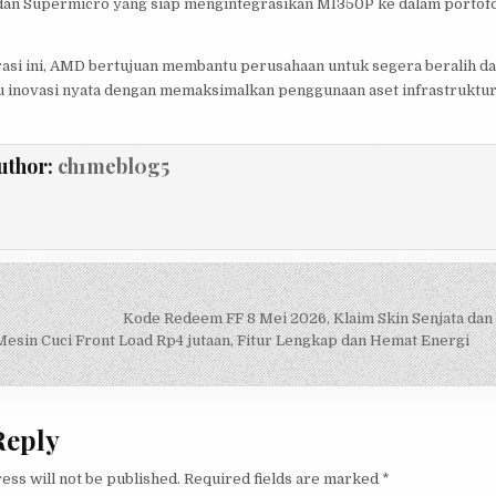
 dan Supermicro yang siap mengintegrasikan MI350P ke dalam portofo
asi ini, AMD bertujuan membantu perusahaan untuk segera beralih da
u inovasi nyata dengan memaksimalkan penggunaan aset infrastruktu
uthor:
ch1mebl0g5
Kode Redeem FF 8 Mei 2026, Klaim Skin Senjata dan
on
sin Cuci Front Load Rp4 jutaan, Fitur Lengkap dan Hemat Energi
Reply
ess will not be published.
Required fields are marked
*