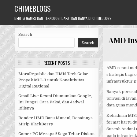
Skip
CHIMEBLOGS
to
content
BERITA GAMES DAN TEKNOLOGI DAPATKAN HANYA DI CHIMEBLOGS
Search
AMD Ins
Search
RECENT POSTS
AMD resmi melu
MoraRepublic dan HMN Tech Gelar
strategis bagi
Proyek MIC-3 untuk Konektivitas
infrastruktur p
Digital Regional
Banyak perusah
Gmail Live Resmi Diumumkan Google,
privasi di laya
Ini Fungsi, Cara Pakai, dan Jadwal
data guna mend
Rilisnya
Kehadiran MI3
Render HMD Baru Muncul, Desainnya
format kartu du
Mirip BlackBerry
Suresh Andani 
Gamer PC Merapat! Sega Tebar Diskon
pada infrastruk