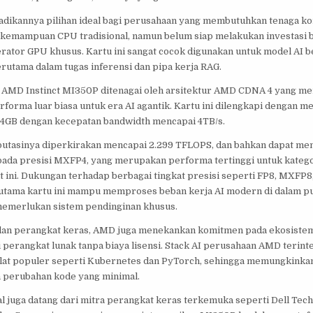
jadikannya pilihan ideal bagi perusahaan yang membutuhkan tenaga ko
 kemampuan CPU tradisional, namun belum siap melakukan investasi 
rator GPU khusus. Kartu ini sangat cocok digunakan untuk model AI b
erutama dalam tugas inferensi dan pipa kerja RAG.
is, AMD Instinct MI350P ditenagai oleh arsitektur AMD CDNA 4 yang m
rforma luar biasa untuk era AI agantik. Kartu ini dilengkapi dengan
44GB dengan kecepatan bandwidth mencapai 4TB/s.
tasinya diperkirakan mencapai 2.299 TFLOPS, dan bahkan dapat me
ada presisi MXFP4, yang merupakan performa tertinggi untuk katego
t ini. Dukungan terhadap berbagai tingkat presisi seperti FP8, MXFP
 utama kartu ini mampu memproses beban kerja AI modern di dalam pu
memerlukan sistem pendinginan khusus.
lan perangkat keras, AMD juga menekankan komitmen pada ekosiste
i perangkat lunak tanpa biaya lisensi. Stack AI perusahaan AMD terint
lat populer seperti Kubernetes dan PyTorch, sehingga memungkinka
n perubahan kode yang minimal.
 juga datang dari mitra perangkat keras terkemuka seperti Dell Tech