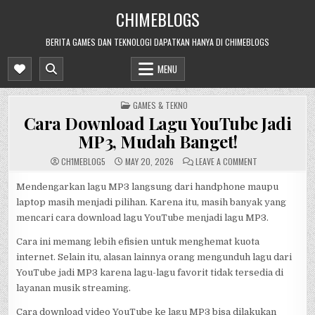
Skip
CHIMEBLOGS
to
content
BERITA GAMES DAN TEKNOLOGI DAPATKAN HANYA DI CHIMEBLOGS
MENU
POSTED
GAMES & TEKNO
IN
Cara Download Lagu YouTube Jadi
MP3, Mudah Banget!
ON
CH1MEBL0G5
MAY 20, 2026
LEAVE A COMMENT
CARA
DOWNLOAD
LAGU
Mendengarkan lagu MP3 langsung dari handphone maupu
YOUTUBE
laptop masih menjadi pilihan. Karena itu, masih banyak yang
JADI
MP3,
mencari cara download lagu YouTube menjadi lagu MP3.
MUDAH
BANGET!
Cara ini memang lebih efisien untuk menghemat kuota
internet. Selain itu, alasan lainnya orang mengunduh lagu dari
YouTube jadi MP3 karena lagu-lagu favorit tidak tersedia di
layanan musik streaming.
Cara download video YouTube ke lagu MP3 bisa dilakukan