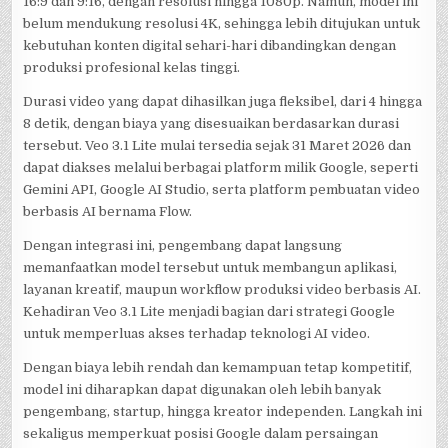
16:9 dan 9:16, dengan resolusi hingga 1080p. Namun, model ini
belum mendukung resolusi 4K, sehingga lebih ditujukan untuk
kebutuhan konten digital sehari-hari dibandingkan dengan
produksi profesional kelas tinggi.
Durasi video yang dapat dihasilkan juga fleksibel, dari 4 hingga
8 detik, dengan biaya yang disesuaikan berdasarkan durasi
tersebut. Veo 3.1 Lite mulai tersedia sejak 31 Maret 2026 dan
dapat diakses melalui berbagai platform milik Google, seperti
Gemini API, Google AI Studio, serta platform pembuatan video
berbasis AI bernama Flow.
Dengan integrasi ini, pengembang dapat langsung
memanfaatkan model tersebut untuk membangun aplikasi,
layanan kreatif, maupun workflow produksi video berbasis AI.
Kehadiran Veo 3.1 Lite menjadi bagian dari strategi Google
untuk memperluas akses terhadap teknologi AI video.
Dengan biaya lebih rendah dan kemampuan tetap kompetitif,
model ini diharapkan dapat digunakan oleh lebih banyak
pengembang, startup, hingga kreator independen. Langkah ini
sekaligus memperkuat posisi Google dalam persaingan