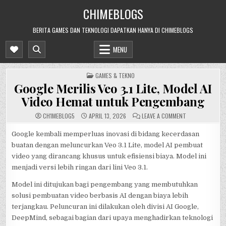
Skip
CHIMEBLOGS
to
content
BERITA GAMES DAN TEKNOLOGI DAPATKAN HANYA DI CHIMEBLOGS
MENU
POSTED
GAMES & TEKNO
IN
Google Merilis Veo 3.1 Lite, Model AI
Video Hemat untuk Pengembang
ON
CH1MEBL0G5
APRIL 13, 2026
LEAVE A COMMENT
GOOGLE
MERILIS
VEO
Google kembali memperluas inovasi di bidang kecerdasan
3.1
buatan dengan meluncurkan Veo 3.1 Lite, model AI pembuat
LITE,
MODEL
video yang dirancang khusus untuk efisiensi biaya. Model ini
AI
VIDEO
menjadi versi lebih ringan dari lini Veo 3.1.
HEMAT
UNTUK
PENGEMBANG
Model ini ditujukan bagi pengembang yang membutuhkan
solusi pembuatan video berbasis AI dengan biaya lebih
terjangkau. Peluncuran ini dilakukan oleh divisi AI Google,
DeepMind, sebagai bagian dari upaya menghadirkan teknologi