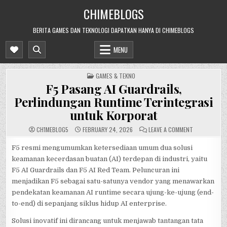
Skip
CHIMEBLOGS
to
content
BERITA GAMES DAN TEKNOLOGI DAPATKAN HANYA DI CHIMEBLOGS
MENU
POSTED
GAMES & TEKNO
IN
F5 Pasang AI Guardrails,
Perlindungan Runtime Terintegrasi
untuk Korporat
ON
CH1MEBL0G5
FEBRUARY 24, 2026
LEAVE A COMMENT
F5
PASANG
AI
F5 resmi mengumumkan ketersediaan umum dua solusi
GUARDRAILS,
keamanan kecerdasan buatan (AI) terdepan di industri, yaitu
PERLINDUNG
RUNTIME
F5 AI Guardrails dan F5 AI Red Team. Peluncuran ini
TERINTEGRAS
UNTUK
menjadikan F5 sebagai satu-satunya vendor yang menawarkan
KORPORAT
pendekatan keamanan AI runtime secara ujung-ke-ujung (end-
to-end) di sepanjang siklus hidup AI enterprise.
Solusi inovatif ini dirancang untuk menjawab tantangan tata