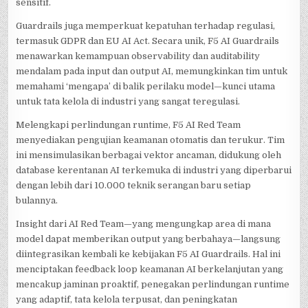
sensitif.
Guardrails juga memperkuat kepatuhan terhadap regulasi,
termasuk GDPR dan EU AI Act. Secara unik, F5 AI Guardrails
menawarkan kemampuan observability dan auditability
mendalam pada input dan output AI, memungkinkan tim untuk
memahami ‘mengapa’ di balik perilaku model—kunci utama
untuk tata kelola di industri yang sangat teregulasi.
Melengkapi perlindungan runtime, F5 AI Red Team
menyediakan pengujian keamanan otomatis dan terukur. Tim
ini mensimulasikan berbagai vektor ancaman, didukung oleh
database kerentanan AI terkemuka di industri yang diperbarui
dengan lebih dari 10.000 teknik serangan baru setiap
bulannya.
Insight dari AI Red Team—yang mengungkap area di mana
model dapat memberikan output yang berbahaya—langsung
diintegrasikan kembali ke kebijakan F5 AI Guardrails. Hal ini
menciptakan feedback loop keamanan AI berkelanjutan yang
mencakup jaminan proaktif, penegakan perlindungan runtime
yang adaptif, tata kelola terpusat, dan peningkatan