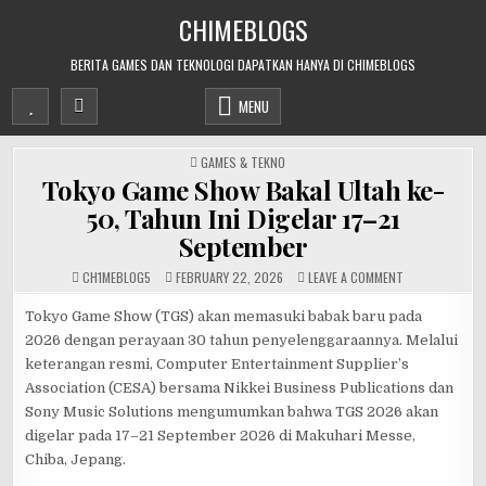
Skip
CHIMEBLOGS
to
content
BERITA GAMES DAN TEKNOLOGI DAPATKAN HANYA DI CHIMEBLOGS
MENU
POSTED
GAMES & TEKNO
IN
Tokyo Game Show Bakal Ultah ke-
50, Tahun Ini Digelar 17–21
September
ON
CH1MEBL0G5
FEBRUARY 22, 2026
LEAVE A COMMENT
TOKYO
GAME
SHOW
Tokyo Game Show (TGS) akan memasuki babak baru pada
BAKAL
2026 dengan perayaan 30 tahun penyelenggaraannya. Melalui
ULTAH
KE-
keterangan resmi, Computer Entertainment Supplier’s
50,
TAHUN
Association (CESA) bersama Nikkei Business Publications dan
INI
DIGELAR
Sony Music Solutions mengumumkan bahwa TGS 2026 akan
17–
21
digelar pada 17–21 September 2026 di Makuhari Messe,
SEPTEMBER
Chiba, Jepang.