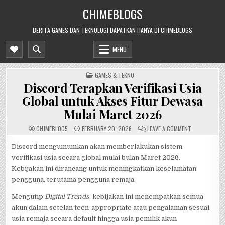
Skip
CHIMEBLOGS
to
content
BERITA GAMES DAN TEKNOLOGI DAPATKAN HANYA DI CHIMEBLOGS
MENU
POSTED
GAMES & TEKNO
IN
Discord Terapkan Verifikasi Usia
Global untuk Akses Fitur Dewasa
Mulai Maret 2026
ON
CH1MEBL0G5
FEBRUARY 20, 2026
LEAVE A COMMENT
DISCORD
TERAPKAN
VERIFIKASI
Discord mengumumkan akan memberlakukan sistem
USIA
verifikasi usia secara global mulai bulan Maret 2026.
GLOBAL
UNTUK
Kebijakan ini dirancang untuk meningkatkan keselamatan
AKSES
FITUR
pengguna, terutama pengguna remaja.
DEWASA
MULAI
MARET
Mengutip
Digital Trends
, kebijakan ini menempatkan semua
2026
akun dalam setelan teen-appropriate atau pengalaman sesuai
usia remaja secara default hingga usia pemilik akun