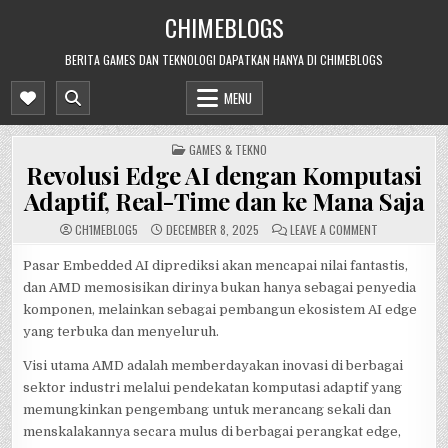
Skip
CHIMEBLOGS
to
content
BERITA GAMES DAN TEKNOLOGI DAPATKAN HANYA DI CHIMEBLOGS
MENU
POSTED
GAMES & TEKNO
IN
Revolusi Edge AI dengan Komputasi
Adaptif, Real-Time dan ke Mana Saja
ON
CH1MEBL0G5
DECEMBER 8, 2025
LEAVE A COMMENT
REVOLUSI
EDGE
AI
Pasar Embedded AI diprediksi akan mencapai nilai fantastis,
DENGAN
dan AMD memosisikan dirinya bukan hanya sebagai penyedia
KOMPUTASI
ADAPTIF,
komponen, melainkan sebagai pembangun ekosistem AI edge
REAL-
TIME
yang terbuka dan menyeluruh.
DAN
KE
MANA
Visi utama AMD adalah memberdayakan inovasi di berbagai
SAJA
sektor industri melalui pendekatan komputasi adaptif yang
memungkinkan pengembang untuk merancang sekali dan
menskalakannya secara mulus di berbagai perangkat edge,