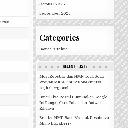
October 2025
September 2025
nesia
Categories
Games & Tekno
0
RECENT POSTS
0
MoraRepublic dan HMN Tech Gelar
0
Proyek MIC-3 untuk Konektivitas
Digital Regional
0
Gmail Live Resmi Diumumkan Google,
0
Ini Fungsi, Cara Pakai, dan Jadwal
Rilisnya
0
Render HMD Baru Muncul, Desainnya
0
Mirip BlackBerry