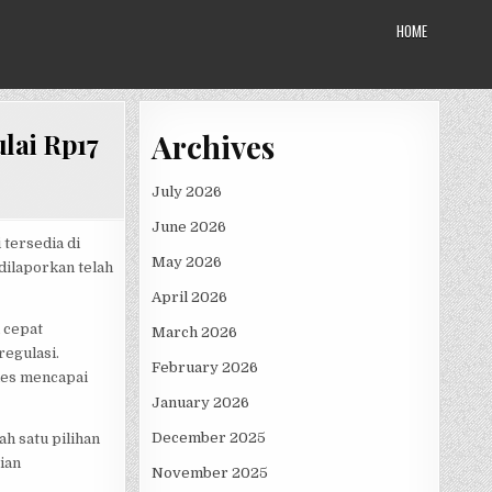
HOME
Archives
ulai Rp17
July 2026
June 2026
 tersedia di
May 2026
dilaporkan telah
April 2026
 cepat
March 2026
egulasi.
February 2026
ries mencapai
January 2026
December 2025
h satu pilihan
ian
November 2025