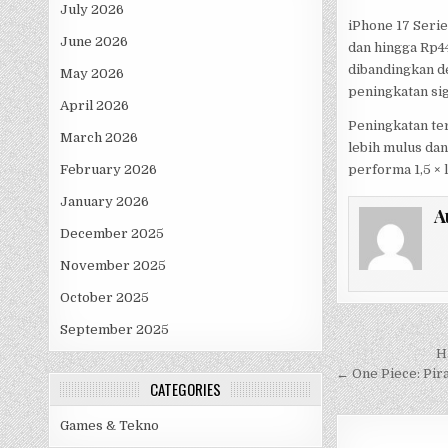
July 2026
iPhone 17 Serie
June 2026
dan hingga Rp44
dibandingkan d
May 2026
peningkatan sig
April 2026
Peningkatan t
March 2026
lebih mulus dan
performa 1,5 ×
February 2026
January 2026
A
December 2025
November 2025
October 2025
September 2025
Post
H
navigati
← One Piece: Pir
CATEGORIES
Games & Tekno