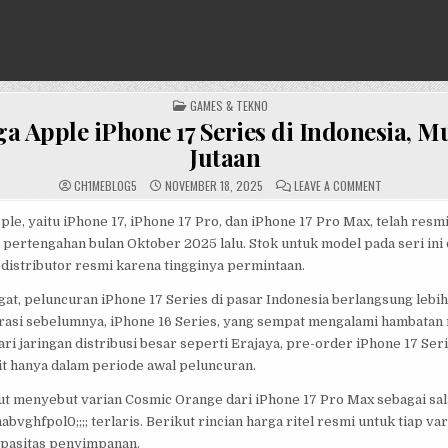
POSTED
GAMES & TEKNO
IN
ga Apple iPhone 17 Series di Indonesia, M
Jutaan
ON
CH1MEBL0G5
NOVEMBER 18, 2025
LEAVE A COMMENT
INI
HARGA
APPLE
ple, yaitu iPhone 17, iPhone 17 Pro, dan iPhone 17 Pro Max, telah resmi
IPHONE
 pertengahan bulan Oktober 2025 lalu. Stok untuk model pada seri ini 
17
SERIES
 distributor resmi karena tingginya permintaan.
DI
INDONESIA,
MULAI
at, peluncuran iPhone 17 Series di pasar Indonesia berlangsung lebih
RP17
JUTAAN
rasi sebelumnya, iPhone 16 Series, yang sempat mengalami hambatan r
ri jaringan distribusi besar seperti Erajaya, pre-order iPhone 17 Se
it hanya dalam periode awal peluncuran.
ut menyebut varian Cosmic Orange dari iPhone 17 Pro Max sebagai sala
bvghfpol0;;;; terlaris. Berikut rincian harga ritel resmi untuk tiap var
pasitas penyimpanan.