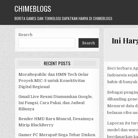
Skip
CHIMEBLOGS
to
content
BERITA GAMES DAN TEKNOLOGI DAPATKAN HANYA DI CHIMEBLOGS
Search
Ini Har
Search
RECENT POSTS
Seri terbaru Ap
MoraRepublic dan HMN Tech Gelar
Indonesia sejak
Proyek MIC-3 untuk Konektivitas
habis di banyak
Digital Regional
Sebagai penging
Gmail Live Resmi Diumumkan Google,
dibanding gene
Ini Fungsi, Cara Pakai, dan Jadwal
Menurut data da
Rilisnya
belasan ribu un
Render HMD Baru Muncul, Desainnya
Laporan itu tur
Mirip BlackBerry
model dan warna
Gamer PC Merapat! Sega Tebar Diskon
berdasarkan ka