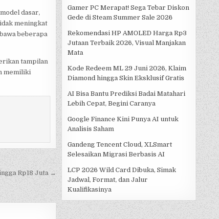
Gamer PC Merapat! Sega Tebar Diskon
 model dasar,
Gede di Steam Summer Sale 2026
tidak meningkat
Rekomendasi HP AMOLED Harga Rp3
mbawa beberapa
Jutaan Terbaik 2026, Visual Manjakan
Mata
rikan tampilan
Kode Redeem ML 29 Juni 2026, Klaim
m memiliki
Diamond hingga Skin Eksklusif Gratis
AI Bisa Bantu Prediksi Badai Matahari
Lebih Cepat, Begini Caranya
Google Finance Kini Punya AI untuk
Analisis Saham
Gandeng Tencent Cloud, XLSmart
Selesaikan Migrasi Berbasis AI
LCP 2026 Wild Card Dibuka, Simak
ingga Rp18 Juta →
Jadwal, Format, dan Jalur
Kualifikasinya